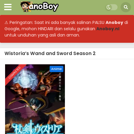
⚠ Peringatan: Saat ini ada banyak salinan PALSU
Anoboy
di
Google, mohon HINDARI dan selalu gunakan
Anoboy.nl
untuk unduhan yang asli dan aman.
Wistoria’s Wand and Sword Season 2
COMPLETED
Anime