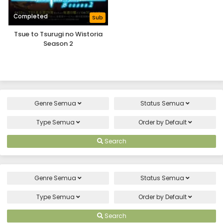
Completed
Sub
Tsue to Tsurugi no Wistoria
Season 2
Genre
Semua
Status
Semua
Type
Semua
Order by
Default
Search
Genre
Semua
Status
Semua
Type
Semua
Order by
Default
Search