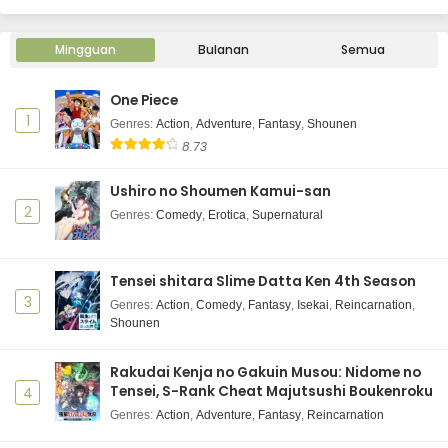
Mingguan
Bulanan
Semua
One Piece
1
Genres
:
Action
,
Adventure
,
Fantasy
,
Shounen
8.73
Ushiro no Shoumen Kamui-san
2
Genres
:
Comedy
,
Erotica
,
Supernatural
Tensei shitara Slime Datta Ken 4th Season
3
Genres
:
Action
,
Comedy
,
Fantasy
,
Isekai
,
Reincarnation
,
Shounen
Rakudai Kenja no Gakuin Musou: Nidome no
Tensei, S-Rank Cheat Majutsushi Boukenroku
4
Genres
:
Action
,
Adventure
,
Fantasy
,
Reincarnation