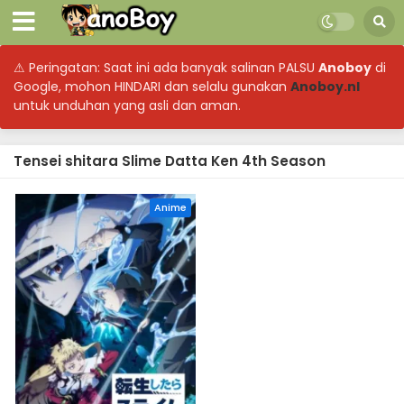
⚠ Peringatan: Saat ini ada banyak salinan PALSU
Anoboy
di
Google, mohon HINDARI dan selalu gunakan
Anoboy.nl
untuk unduhan yang asli dan aman.
Tensei shitara Slime Datta Ken 4th Season
Anime