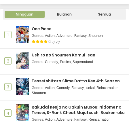
Mingguan
Bulanan
Semua
One Piece
1
Genres
:
Action
,
Adventure
,
Fantasy
,
Shounen
8.73
Ushiro no Shoumen Kamui-san
2
Genres
:
Comedy
,
Erotica
,
Supernatural
Tensei shitara Slime Datta Ken 4th Season
3
Genres
:
Action
,
Comedy
,
Fantasy
,
Isekai
,
Reincarnation
,
Shounen
Rakudai Kenja no Gakuin Musou: Nidome no
Tensei, S-Rank Cheat Majutsushi Boukenroku
4
Genres
:
Action
,
Adventure
,
Fantasy
,
Reincarnation