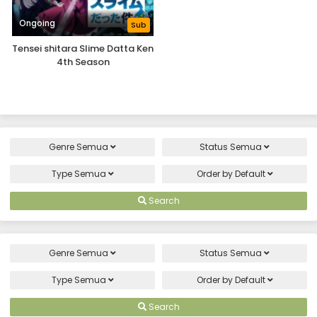
Ongoing
Sub
Tensei shitara Slime Datta Ken
4th Season
Genre
Semua
Status
Semua
Type
Semua
Order by
Default
Search
Genre
Semua
Status
Semua
Type
Semua
Order by
Default
Search