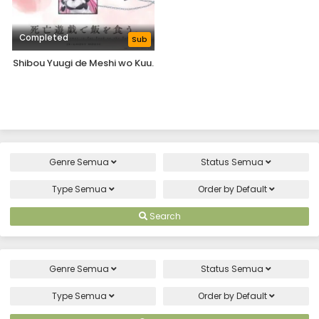
Completed
Sub
Shibou Yuugi de Meshi wo Kuu.
Genre
Semua
Status
Semua
Type
Semua
Order by
Default
Search
Genre
Semua
Status
Semua
Type
Semua
Order by
Default