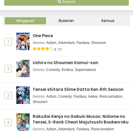
Search
Mingguan
Bulanan
Semua
One Piece
1
Genres
:
Action
,
Adventure
,
Fantasy
,
Shounen
8.73
Ushiro no Shoumen Kamui-san
2
Genres
:
Comedy
,
Erotica
,
Supernatural
Tensei shitara Slime Datta Ken 4th Season
3
Genres
:
Action
,
Comedy
,
Fantasy
,
Isekai
,
Reincarnation
,
Shounen
Rakudai Kenja no Gakuin Musou: Nidome no
Tensei, S-Rank Cheat Majutsushi Boukenroku
4
Genres
:
Action
,
Adventure
,
Fantasy
,
Reincarnation