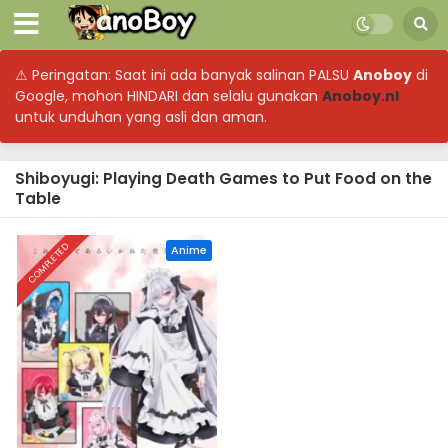
⚠ Peringatan: Saat ini ada banyak salinan PALSU
Anoboy
di
Google, mohon HINDARI dan selalu gunakan
Anoboy.nl
untuk unduhan yang asli dan aman.
Shiboyugi: Playing Death Games to Put Food on the
Table
COMPLETED
Anime