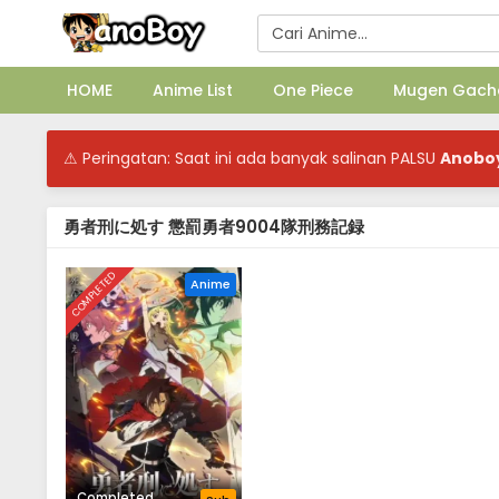
HOME
Anime List
One Piece
Mugen Gach
⚠ Peringatan: Saat ini ada banyak salinan PALSU
Anobo
勇者刑に処す 懲罰勇者9004隊刑務記録
COMPLETED
Anime
Completed