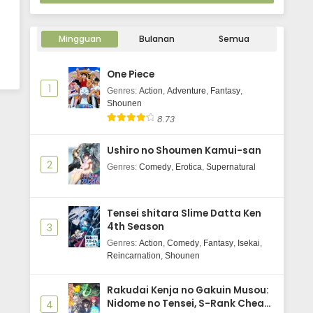
Mingguan
Bulanan
Semua
One Piece
1
Genres
:
Action
,
Adventure
,
Fantasy
,
Shounen
8.73
Ushiro no Shoumen Kamui-san
2
Genres
:
Comedy
,
Erotica
,
Supernatural
Tensei shitara Slime Datta Ken
4th Season
3
Genres
:
Action
,
Comedy
,
Fantasy
,
Isekai
,
Reincarnation
,
Shounen
Rakudai Kenja no Gakuin Musou:
Nidome no Tensei, S-Rank Cheat
4