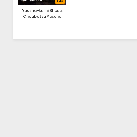
Sub
Yuusha-kei ni Shosu:
Choubatsu Yuusha
9004-tai Keimu Kiroku