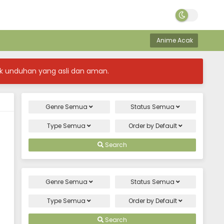
Anime Acak
k unduhan yang asli dan aman.
Genre
Semua
Status
Semua
Type
Semua
Order by
Default
Search
Genre
Semua
Status
Semua
Type
Semua
Order by
Default
Search