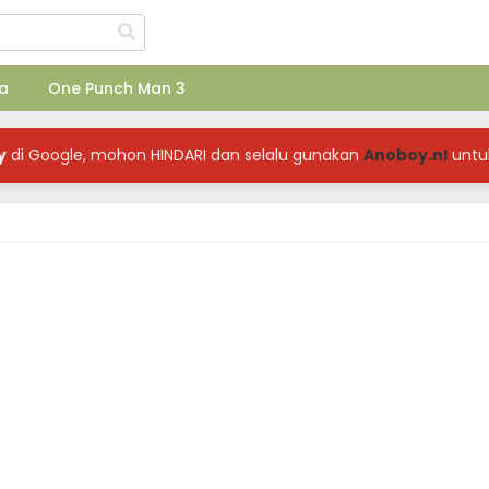
a
One Punch Man 3
y
di Google, mohon HINDARI dan selalu gunakan
Anoboy.nl
untu