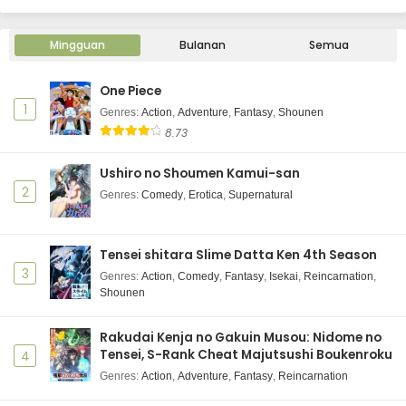
Mingguan
Bulanan
Semua
One Piece
1
Genres
:
Action
,
Adventure
,
Fantasy
,
Shounen
8.73
Ushiro no Shoumen Kamui-san
2
Genres
:
Comedy
,
Erotica
,
Supernatural
Tensei shitara Slime Datta Ken 4th Season
3
Genres
:
Action
,
Comedy
,
Fantasy
,
Isekai
,
Reincarnation
,
Shounen
Rakudai Kenja no Gakuin Musou: Nidome no
Tensei, S-Rank Cheat Majutsushi Boukenroku
4
Genres
:
Action
,
Adventure
,
Fantasy
,
Reincarnation