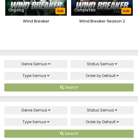
Ongoing
Completed
Sub
Sub
Wind Breaker
Wind Breaker Season 2
Genre
Semua
Status
Semua
Type
Semua
Order by
Default
Search
Genre
Semua
Status
Semua
Type
Semua
Order by
Default
Search