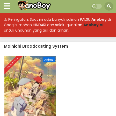
⚠ Peringatan: Saat ini ada banyak salinan PALSU
Anoboy
di
Google, mohon HINDARI dan selalu gunakan
Anoboy.nl
untuk unduhan yang asli dan aman.
Mainichi Broadcasting System
COMPLETED
Anime