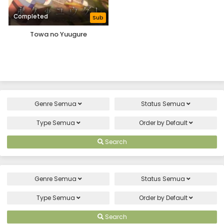
Completed
Sub
Towa no Yuugure
Genre
Semua
Status
Semua
Type
Semua
Order by
Default
Search
Genre
Semua
Status
Semua
Type
Semua
Order by
Default
Search