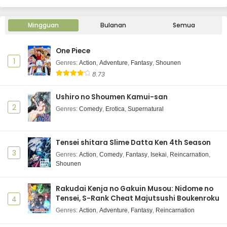
Mingguan
Bulanan
Semua
One Piece
1
Genres
:
Action
,
Adventure
,
Fantasy
,
Shounen
8.73
Ushiro no Shoumen Kamui-san
2
Genres
:
Comedy
,
Erotica
,
Supernatural
Tensei shitara Slime Datta Ken 4th Season
3
Genres
:
Action
,
Comedy
,
Fantasy
,
Isekai
,
Reincarnation
,
Shounen
Rakudai Kenja no Gakuin Musou: Nidome no
Tensei, S-Rank Cheat Majutsushi Boukenroku
4
Genres
:
Action
,
Adventure
,
Fantasy
,
Reincarnation