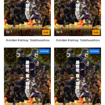
Ep 7
Ep 6
Sub
Sub
Golden Kamuy: Saishuushou
Golden Kamuy: Saishuushou
Anime
Anime