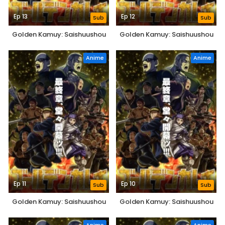
Ep 13
Ep 12
Sub
Sub
Golden Kamuy: Saishuushou
Golden Kamuy: Saishuushou
Anime
Anime
Ep 11
Ep 10
Sub
Sub
Golden Kamuy: Saishuushou
Golden Kamuy: Saishuushou